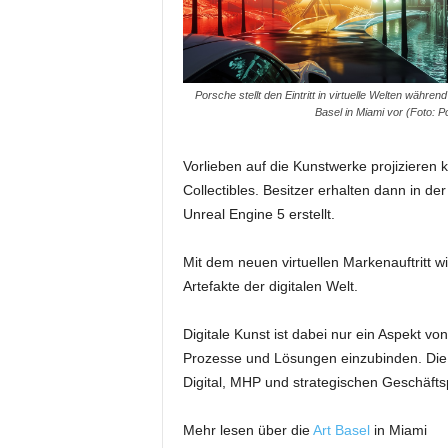
m
u
n
i
Porsche stellt den Eintritt in virtuelle Welten während
k
Basel in Miami vor (Foto: P
a
t
i
Vorlieben auf die Kunstwerke projizieren 
o
Collectibles. Besitzer erhalten dann in de
n
Unreal Engine 5 erstellt.
|
L
Mit dem neuen virtuellen Markenauftritt w
i
Artefakte der digitalen Welt.
v
e
-
Digitale Kunst ist dabei nur ein Aspekt v
M
Prozesse und Lösungen einzubinden. Die Zu
a
Digital, MHP und strategischen Geschäfts
r
k
Mehr lesen über die
Art Basel
in Miami
e