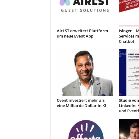
AirLST erweitert Plattform
Isinger + 
um neue Event App
Services m
Chatbot
Cvent investiert mehr als
Studie vo
eine Milliarde Dollar in KI
LinkedIn: 
und Event