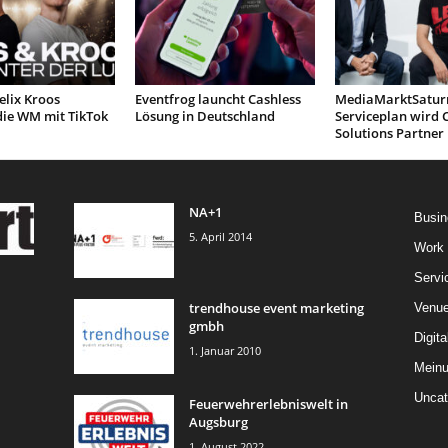
elix Kroos
Eventfrog launcht Cashless
MediaMarktSatur
die WM mit TikTok
Lösung in Deutschland
Serviceplan wird 
Solutions Partner
NA+1
Busin
5. April 2014
Work
Servi
trendhouse event marketing
Venu
gmbh
Digita
1. Januar 2010
Mein
Uncat
Feuerwehrerlebniswelt in
Augsburg
1. August 2022