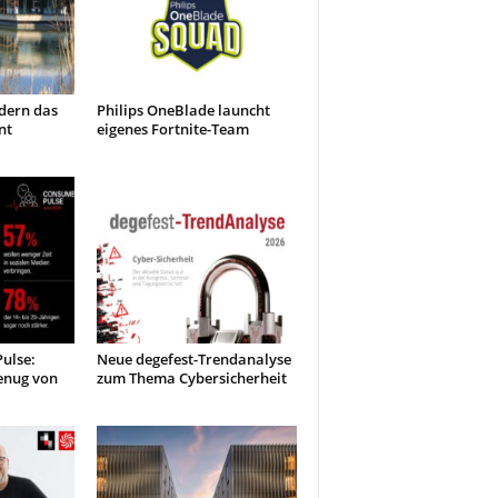
dern das
Philips OneBlade launcht
nt
eigenes Fortnite-Team
ulse:
Neue degefest-Trendanalyse
enug von
zum Thema Cybersicherheit