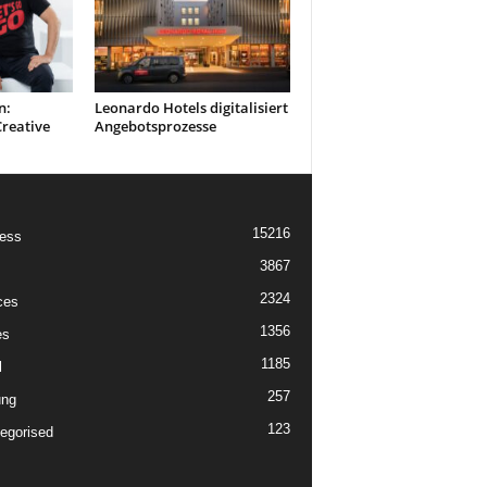
n:
Leonardo Hotels digitalisiert
Creative
Angebotsprozesse
15216
ess
3867
2324
ces
1356
es
1185
l
257
ung
123
egorised