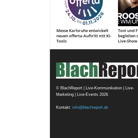
Messe Karlsruhe entwickelt
Toni und F
neuen offerta-Auftritt mit KI-
begleiten 
Tools
Live-Show
©
BlachReport | Live-Kommunikation | Live-
Marketing | Live-Events
2026
Kontakt:
info@blachreport.de