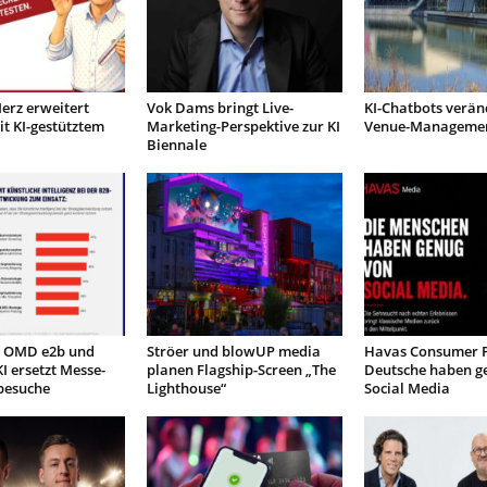
Merz erweitert
Vok Dams bringt Live-
KI-Chatbots verän
it KI-gestütztem
Marketing-Perspektive zur KI
Venue-Manageme
Biennale
n OMD e2b und
Ströer und blowUP media
Havas Consumer P
KI ersetzt Messe-
planen Flagship-Screen „The
Deutsche haben g
besuche
Lighthouse“
Social Media