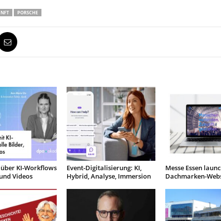
NFT
PORSCHE
über KI-Workflows
Event-Digitalisierung: KI,
Messe Essen launc
 und Videos
Hybrid, Analyse, Immersion
Dachmarken-Webs