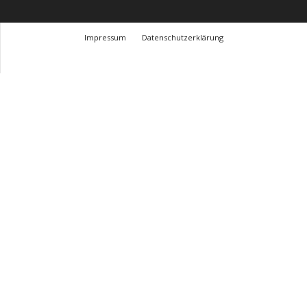
Impressum
Datenschutzerklärung
© Design Andre Menke
TMITC Agency