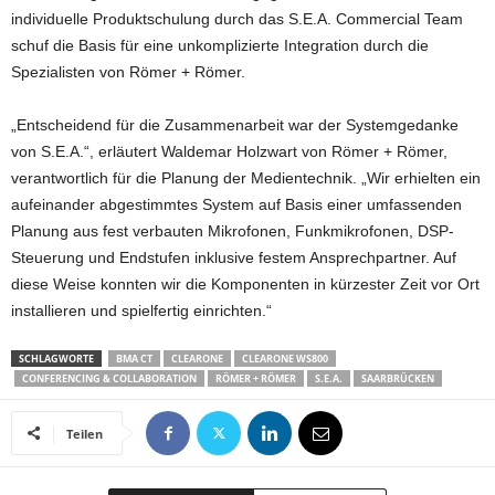
individuelle Produktschulung durch das S.E.A. Commercial Team
schuf die Basis für eine unkomplizierte Integration durch die
Spezialisten von Römer + Römer.
„Entscheidend für die Zusammenarbeit war der Systemgedanke
von S.E.A.“, erläutert Waldemar Holzwart von Römer + Römer,
verantwortlich für die Planung der Medientechnik. „Wir erhielten ein
aufeinander abgestimmtes System auf Basis einer umfassenden
Planung aus fest verbauten Mikrofonen, Funkmikrofonen, DSP-
Steuerung und Endstufen inklusive festem Ansprechpartner. Auf
diese Weise konnten wir die Komponenten in kürzester Zeit vor Ort
installieren und spielfertig einrichten.“
SCHLAGWORTE
BMA CT
CLEARONE
CLEARONE WS800
CONFERENCING & COLLABORATION
RÖMER + RÖMER
S.E.A.
SAARBRÜCKEN
Teilen