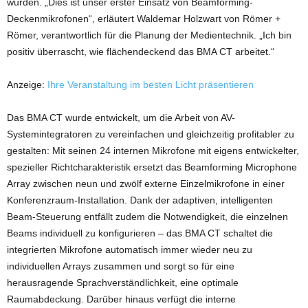
wurden. „Dies ist unser erster Einsatz von Beamforming-
Deckenmikrofonen“, erläutert Waldemar Holzwart von Römer +
Römer, verantwortlich für die Planung der Medientechnik. „Ich bin
positiv überrascht, wie flächendeckend das BMA CT arbeitet.“
Anzeige:
Ihre Veranstaltung im besten Licht präsentieren
Das BMA CT wurde entwickelt, um die Arbeit von AV-
Systemintegratoren zu vereinfachen und gleichzeitig profitabler zu
gestalten: Mit seinen 24 internen Mikrofone mit eigens entwickelter,
spezieller Richtcharakteristik ersetzt das Beamforming Microphone
Array zwischen neun und zwölf externe Einzelmikrofone in einer
Konferenzraum-Installation. Dank der adaptiven, intelligenten
Beam-Steuerung entfällt zudem die Notwendigkeit, die einzelnen
Beams individuell zu konfigurieren – das BMA CT schaltet die
integrierten Mikrofone automatisch immer wieder neu zu
individuellen Arrays zusammen und sorgt so für eine
herausragende Sprachverständlichkeit, eine optimale
Raumabdeckung. Darüber hinaus verfügt die interne