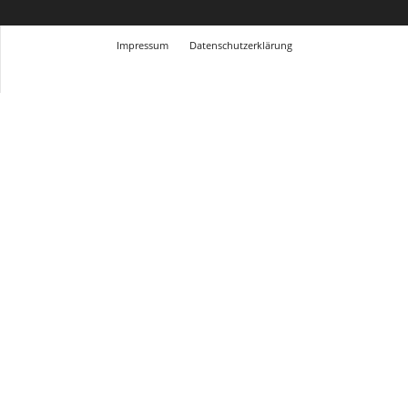
Impressum
Datenschutzerklärung
© Design Andre Menke
TMITC Agency