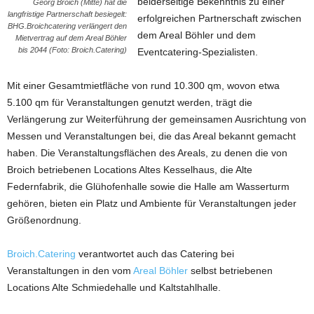
beiderseitige Bekenntnis zu einer
Georg Broich (Mitte) hat die
langfristige Partnerschaft besiegelt:
erfolgreichen Partnerschaft zwischen
BHG.Broichcatering verlängert den
dem Areal Böhler und dem
Mietvertrag auf dem Areal Böhler
bis 2044 (Foto: Broich.Catering)
Eventcatering-Spezialisten.
Mit einer Gesamtmietfläche von rund 10.300 qm, wovon etwa
5.100 qm für Veranstaltungen genutzt werden, trägt die
Verlängerung zur Weiterführung der gemeinsamen Ausrichtung von
Messen und Veranstaltungen bei, die das Areal bekannt gemacht
haben. Die Veranstaltungsflächen des Areals, zu denen die von
Broich betriebenen Locations Altes Kesselhaus, die Alte
Federnfabrik, die Glühofenhalle sowie die Halle am Wasserturm
gehören, bieten ein Platz und Ambiente für Veranstaltungen jeder
Größenordnung.
Broich.Catering
verantwortet auch das Catering bei
Veranstaltungen in den vom
Areal Böhler
selbst betriebenen
Locations Alte Schmiedehalle und Kaltstahlhalle.