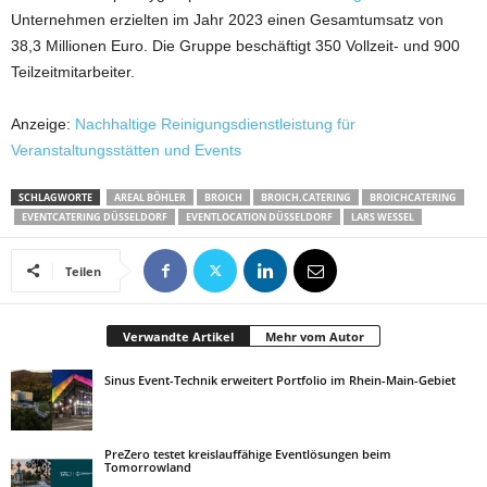
Unternehmen erzielten im Jahr 2023 einen Gesamtumsatz von
38,3 Millionen Euro. Die Gruppe beschäftigt 350 Vollzeit- und 900
Teilzeitmitarbeiter.
Anzeige:
Nachhaltige Reinigungsdienstleistung für
Veranstaltungsstätten und Events
SCHLAGWORTE
AREAL BÖHLER
BROICH
BROICH.CATERING
BROICHCATERING
EVENTCATERING DÜSSELDORF
EVENTLOCATION DÜSSELDORF
LARS WESSEL
Teilen
Verwandte Artikel
Mehr vom Autor
Sinus Event-Technik erweitert Portfolio im Rhein-Main-Gebiet
PreZero testet kreislauffähige Eventlösungen beim
Tomorrowland