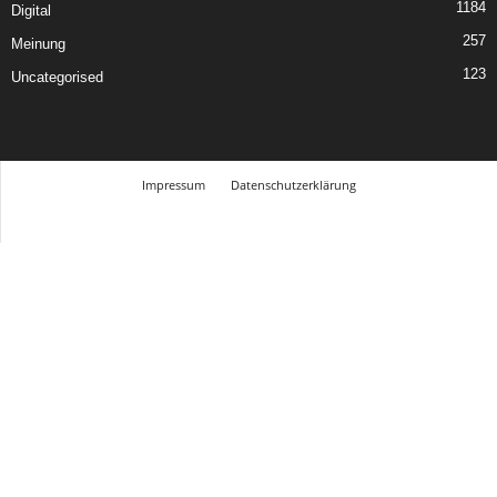
1184
Digital
257
Meinung
123
Uncategorised
Impressum
Datenschutzerklärung
© Design Andre Menke
TMITC Agency