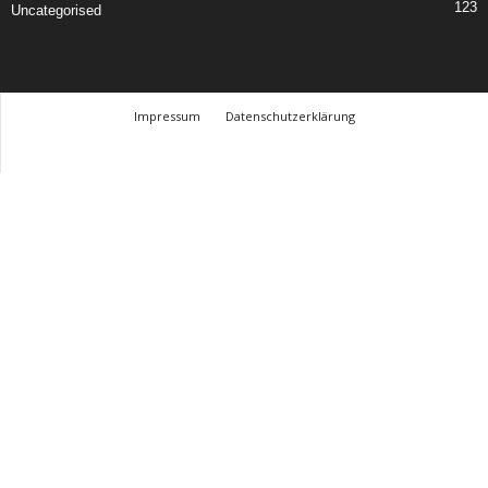
123
Uncategorised
Impressum
Datenschutzerklärung
© Design Andre Menke
TMITC Agency