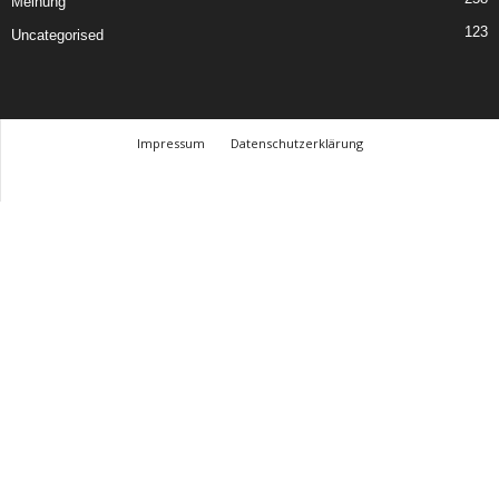
Meinung
123
Uncategorised
Impressum
Datenschutzerklärung
© Design Andre Menke
TMITC Agency