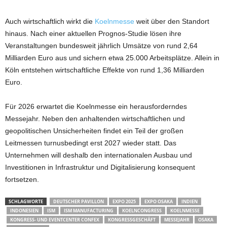
Auch wirtschaftlich wirkt die
Koelnmesse
weit über den Standort
hinaus. Nach einer aktuellen Prognos-Studie lösen ihre
Veranstaltungen bundesweit jährlich Umsätze von rund 2,64
Milliarden Euro aus und sichern etwa 25.000 Arbeitsplätze. Allein in
Köln entstehen wirtschaftliche Effekte von rund 1,36 Milliarden
Euro.
Für 2026 erwartet die Koelnmesse ein herausforderndes
Messejahr. Neben den anhaltenden wirtschaftlichen und
geopolitischen Unsicherheiten findet ein Teil der großen
Leitmessen turnusbedingt erst 2027 wieder statt. Das
Unternehmen will deshalb den internationalen Ausbau und
Investitionen in Infrastruktur und Digitalisierung konsequent
fortsetzen.
SCHLAGWORTE
DEUTSCHER PAVILLON
EXPO 2025
EXPO OSAKA
INDIEN
INDONESIEN
ISM
ISM MANUFACTURING
KOELNCONGRESS
KOELNMESSE
KONGRESS- UND EVENTCENTER CONFEX
KONGRESSGESCHÄFT
MESSEJAHR
OSAKA