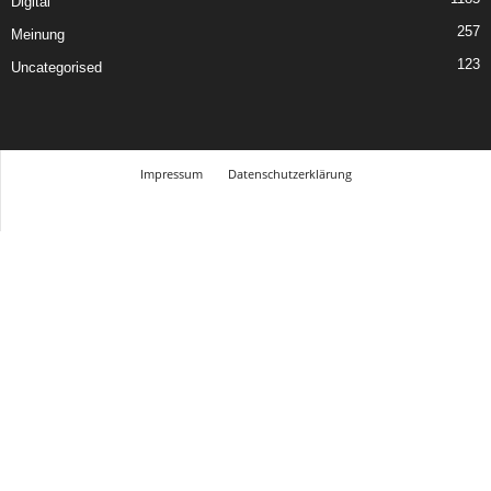
Digital
257
Meinung
123
Uncategorised
Impressum
Datenschutzerklärung
© Design Andre Menke
TMITC Agency