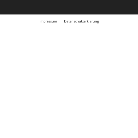
Impressum
Datenschutzerklärung
© Design Andre Menke
TMITC Agency