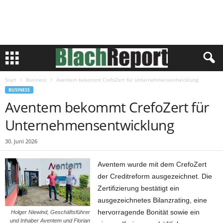
Start
Business
Aventem bekommt CrefoZert für Unternehmensentwicklung
BUSINESS
Aventem bekommt CrefoZert für
Unternehmensentwicklung
30. Juni 2026
Aventem wurde mit dem CrefoZert
der Creditreform ausgezeichnet. Die
Zertifizierung bestätigt ein
ausgezeichnetes Bilanzrating, eine
hervorragende Bonität sowie ein
Holger Niewind, Geschäftsführer
und Inhaber Aventem und Florian