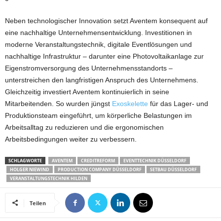
Neben technologischer Innovation setzt Aventem konsequent auf
eine nachhaltige Unternehmensentwicklung. Investitionen in
moderne Veranstaltungstechnik, digitale Eventlösungen und
nachhaltige Infrastruktur – darunter eine Photovoltaikanlage zur
Eigenstromversorgung des Unternehmensstandorts –
unterstreichen den langfristigen Anspruch des Unternehmens.
Gleichzeitig investiert Aventem kontinuierlich in seine
Mitarbeitenden. So wurden jüngst
Exoskelette
für das Lager- und
Produktionsteam eingeführt, um körperliche Belastungen im
Arbeitsalltag zu reduzieren und die ergonomischen
Arbeitsbedingungen weiter zu verbessern.
SCHLAGWORTE
AVENTEM
CREDITREFORM
EVENTTECHNIK DÜSSELDORF
HOLGER NIEWIND
PRODUCTION COMPANY DÜSSELDORF
SETBAU DÜSSELDORF
VERANSTALTUNGSTECHNIK HILDEN
Teilen