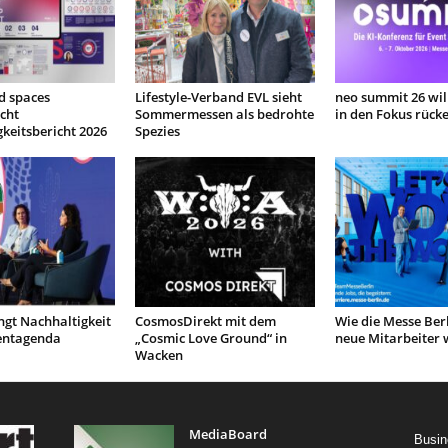
d spaces
Lifestyle-Verband EVL sieht
neo summit 26 will
icht
Sommermessen als bedrohte
in den Fokus rück
keitsbericht 2026
Spezies
ngt Nachhaltigkeit
CosmosDirekt mit dem
Wie die Messe Berl
ventagenda
„Cosmic Love Ground“ in
neue Mitarbeiter 
Wacken
MediaBoard
Busin