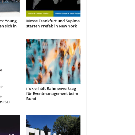
m: Young
Messe Frankfurt und Supima
en sich in
starten Prefab in New York
ifok erhält Rahmenvertrag
für Eventmanagement beim
t
Bund
m ISO