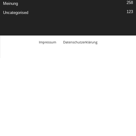
258
Meinung
123
Uncategorised
Impressum
Datenschutzerklärung
© Design Andre Menke
TMITC Agency