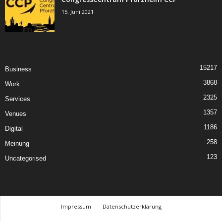
15. Juni 2021
15217
Business
3868
Work
2325
Services
1357
Venues
1186
Digital
258
Meinung
123
Uncategorised
Impressum
Datenschutzerklärung
© Design Andre Menke
TMITC Agency