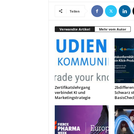
t
i
Teilen
n
g
|
Verwandte Artikel
Mehr vom Autor
L
i
v
e
-
E
v
e
n
Zertifikatslehrgang
2bdiffere
t
verbindet KI und
Schwarz s
Marketingstrategie
BasisChec
s