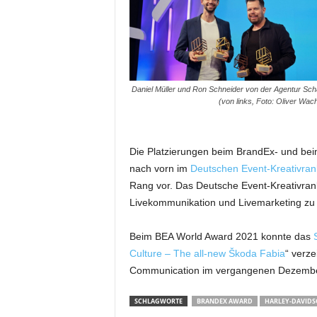
m
u
n
i
k
a
Daniel Müller und Ron Schneider von der Agentur Sc
(von links, Foto: Oliver Wac
t
i
o
n
Die Platzierungen beim BrandEx- und bei
|
nach vorn im
Deutschen Event-Kreativran
L
Rang vor. Das Deutsche Event-Kreativran
i
Livekommunikation und Livemarketing zu w
v
e
-
Beim BEA World Award 2021 konnte das
M
Culture – The all-new Škoda Fabia
“ verz
a
Communication im vergangenen Dezembe
r
k
SCHLAGWORTE
BRANDEX AWARD
HARLEY-DAVID
e