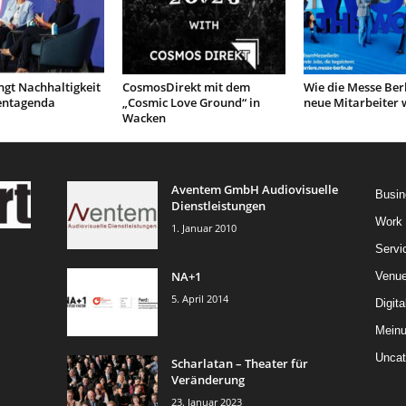
ngt Nachhaltigkeit
CosmosDirekt mit dem
Wie die Messe Berl
ventagenda
„Cosmic Love Ground“ in
neue Mitarbeiter 
Wacken
Aventem GmbH Audiovisuelle
Busin
Dienstleistungen
Work
1. Januar 2010
Servi
NA+1
Venu
5. April 2014
Digita
Mein
Uncat
Scharlatan – Theater für
Veränderung
23. Januar 2023