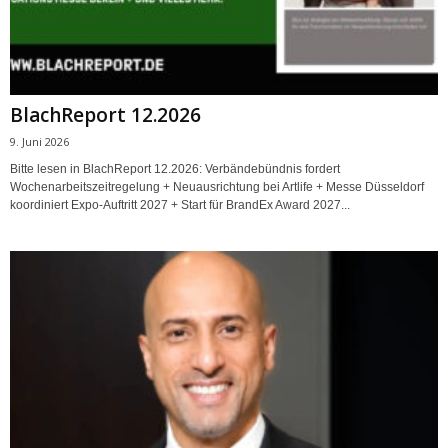
BlachReport 12.2026
9. Juni 2026
Bitte lesen in BlachReport 12.2026: Verbändebündnis fordert
Wochenarbeitszeitregelung + Neuausrichtung bei Artlife + Messe Düsseldorf
koordiniert Expo-Auftritt 2027 + Start für BrandEx Award 2027...