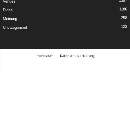
1357
Venues
1186
Digital
258
Meinung
123
Uncategorised
Impressum
Datenschutzerklärung
© Design Andre Menke
TMITC Agency