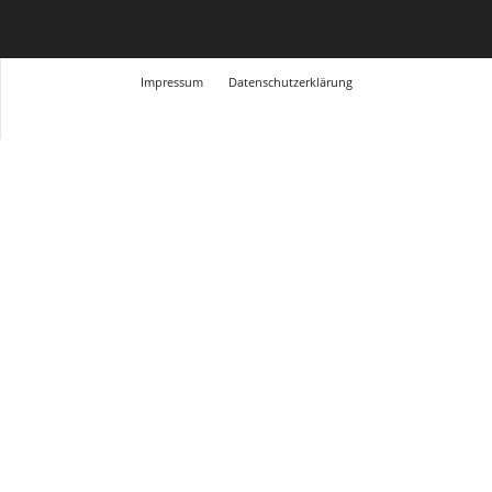
Impressum
Datenschutzerklärung
© Design Andre Menke
TMITC Agency