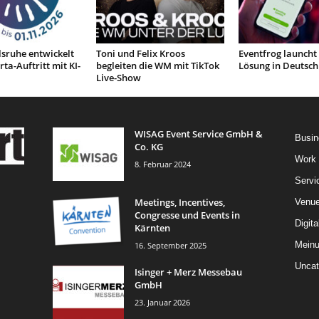
sruhe entwickelt
Toni und Felix Kroos
Eventfrog launcht
ta-Auftritt mit KI-
begleiten die WM mit TikTok
Lösung in Deutsch
Live-Show
WISAG Event Service GmbH &
Busin
Co. KG
Work
8. Februar 2024
Servi
Meetings, Incentives,
Venu
Congresse und Events in
Digita
Kärnten
Mein
16. September 2025
Uncat
Isinger + Merz Messebau
GmbH
23. Januar 2026