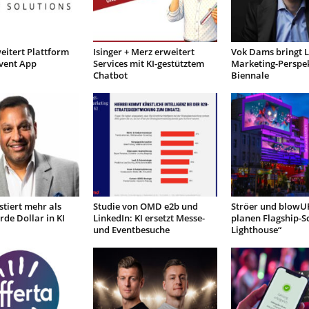
eitert Plattform
Isinger + Merz erweitert
Vok Dams bringt L
vent App
Services mit KI-gestütztem
Marketing-Perspek
Chatbot
Biennale
stiert mehr als
Studie von OMD e2b und
Ströer und blowU
rde Dollar in KI
LinkedIn: KI ersetzt Messe-
planen Flagship-S
und Eventbesuche
Lighthouse“