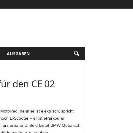
AUSGABEN
ür den CE 02
orrad, denn er ist elektrisch, spricht
och E-Scooter – er ist eParkourer.
t fürs urbane Umfeld bietet BMW Motorrad
aRide hautnah zu erleben.