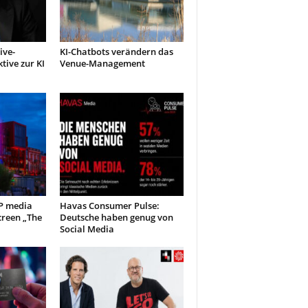
ive-
KI-Chatbots verändern das
tive zur KI
Venue-Management
P media
Havas Consumer Pulse:
creen „The
Deutsche haben genug von
Social Media