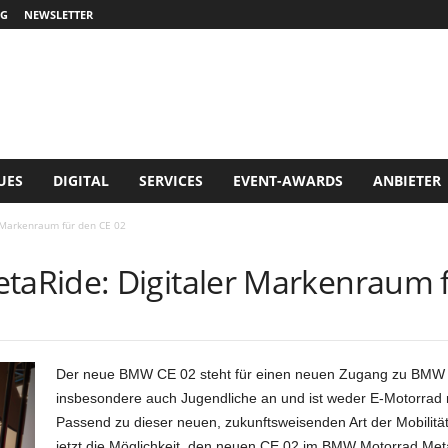
G
NEWSLETTER
UES
DIGITAL
SERVICES
EVENT-AWARDS
ANBIETER
Markenraum für den CE 02
aRide: Digitaler Markenraum f
Der neue BMW CE 02 steht für einen neuen Zugang zu BMW Mot
insbesondere auch Jugendliche an und ist weder E-Motorrad n
Passend zu dieser neuen, zukunftsweisenden Art der Mobilitä
jetzt die Möglichkeit, den neuen CE 02 im BMW Motorrad Met