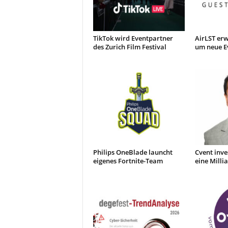
TikTok wird Eventpartner
AirLST erw
des Zurich Film Festival
um neue E
Philips OneBlade launcht
Cvent inve
eigenes Fortnite-Team
eine Millia