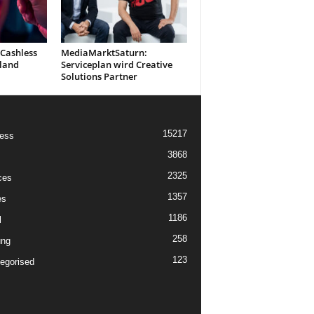
 Cashless
MediaMarktSaturn:
land
Serviceplan wird Creative
Solutions Partner
15217
ess
3868
2325
ces
1357
es
1186
l
258
ung
123
egorised