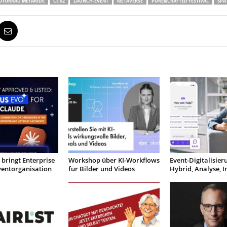
TORRAD METARIDE
CE 02
LAUNCH-EVENT
METAVERSE
PURE&CRAFTED FESTIVAL
SPA
 bringt Enterprise
Workshop über KI-Workflows
Event-Digitalisieru
Eventorganisation
für Bilder und Videos
Hybrid, Analyse, 