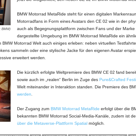
BMW Motorrad MetaRide steht für einen digitalen Markenraum d
Motorradfans in Form eines Avatars den CE 02 wie in der phys
auch als Begegnungsplattform zwischen Fans und der Marke 
s: BMW)
dargestellte Umgebung im BMW Motorrad MetaRide ein ähnlich
len BMW Motorrad Welt auch einiges erleben: neben virtuellen Testfa
okens sammeln oder eine stylische Jacke für den eigenen Avatar erspiel
essive erweitert werden.
Die kürzlich erfolgte Weltpremiere des BMW CE 02 fand bereit
sowie auch im „realen“ Berlin im Zuge des
Pure&Crafted Festi
Welt miteinander in Interaktion standen. Die Premiere des 
werden
.
Der Zugang zum
BMW Motorrad MetaRide
erfolgt über die 
bekannten BMW Motorrad Social-Media-Kanäle, zudem ist der Ei
über die Metaverse-Plattform Spatial
möglich.