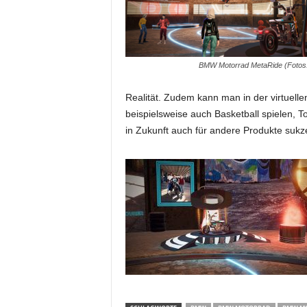
m
u
n
i
BMW Motorrad MetaRide (Foto
k
a
Realität. Zudem kann man in der virtuel
t
i
beispielsweise auch Basketball spielen, T
o
in Zukunft auch für andere Produkte sukz
n
|
L
i
v
e
-
M
a
r
k
e