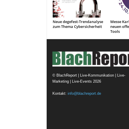
Neue degefest-Trendanalyse
Messe Karl
zum Thema Cybersicherheit
neuen offer
Tools
©
BlachReport | Live-Kommunikation | Live-
Marketing | Live-Events
2026
Kontakt:
info@blachreport.de