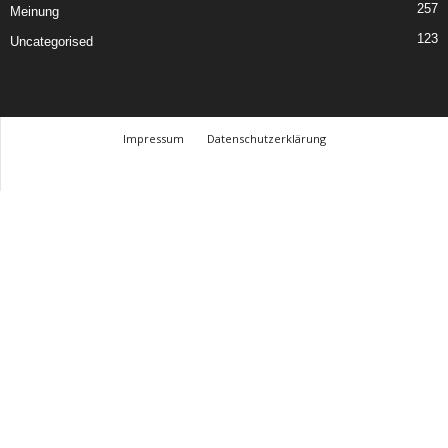
257
Meinung
123
Uncategorised
Impressum
Datenschutzerklärung
© Design Andre Menke
TMITC Agency