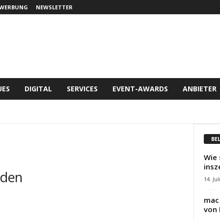
WERBUNG
NEWSLETTER
UES
DIGITAL
SERVICES
EVENT-AWARDS
ANBIETER
BE
Wie 
insz
nden
14. Jul
mac 
von 