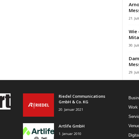
Arno
Mes
21. Jul
Wie 
Mita
30. Jul
Damb
Mes
29. Jul
Riedel Communications
Busin
GmbH & Co. KG
Work
20. Januar 2021
Servi
Artlife GmbH
Venu
1. Januar 2010
Digita