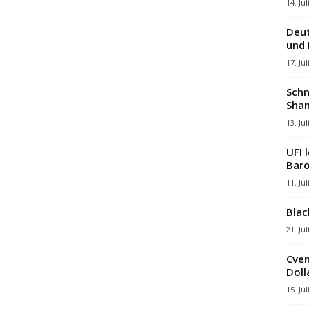
14. Jul
Deut
und
17. Jul
Schn
Shan
13. Jul
UFI 
Baro
11. Jul
Blac
21. Jul
Cven
Dolla
15. Jul