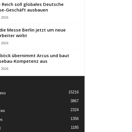
 Reich soll globales Deutsche
se-Geschäft ausbauen
i 2026
die Messe Berlin jetzt um neue
rbeiter wirbt
i 2026
öck übernimmt Arcus und baut
sebau-Kompetenz aus
i 2026
15216
ess
3867
2324
ces
1356
es
1185
l