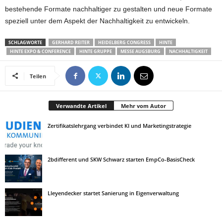
bestehende Formate nachhaltiger zu gestalten und neue Formate
speziell unter dem Aspekt der Nachhaltigkeit zu entwickeln.
SCHLAGWORTE
GERHARD REITER
HEIDELBERG CONGRESS
HINTE
HINTE EXPO & CONFERENCE
HINTE GRUPPE
MESSE AUGSBURG
NACHHALTIGKEIT
Teilen
Verwandte Artikel
Mehr vom Autor
Zertifikatslehrgang verbindet KI und Marketingstrategie
2bdifferent und SKW Schwarz starten EmpCo-BasisCheck
Lleyendecker startet Sanierung in Eigenverwaltung