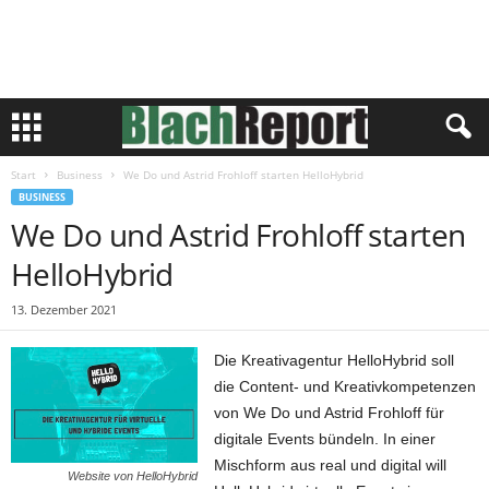
Start
Business
We Do und Astrid Frohloff starten HelloHybrid
BUSINESS
We Do und Astrid Frohloff starten
HelloHybrid
13. Dezember 2021
Die Kreativagentur HelloHybrid soll
die Content- und Kreativkompetenzen
von We Do und Astrid Frohloff für
digitale Events bündeln. In einer
Mischform aus real und digital will
Website von HelloHybrid