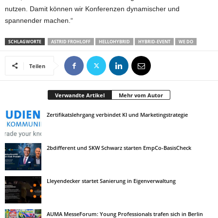
nutzen. Damit können wir Konferenzen dynamischer und
spannender machen.“
SCHLAGWORTE
ASTRID FROHLOFF
HELLOHYBRID
HYBRID-EVENT
WE DO
Teilen
Verwandte Artikel
Mehr vom Autor
Zertifikatslehrgang verbindet KI und Marketingstrategie
2bdifferent und SKW Schwarz starten EmpCo-BasisCheck
Lleyendecker startet Sanierung in Eigenverwaltung
AUMA MesseForum: Young Professionals trafen sich in Berlin