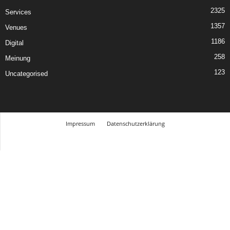
2325
Services
1357
Venues
1186
Digital
258
Meinung
123
Uncategorised
Impressum
Datenschutzerklärung
© Design Andre Menke
TMITC Agency