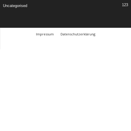
123
Uncategorised
Impressum
Datenschutzerklärung
© Design Andre Menke
TMITC Agency