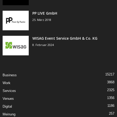
PP LIVE GmbH
25. März 2018
WISAG Event Service GmbH & Co. KG
8. Februar 2024
15217
Business
3868
Work
2325
Services
1356
Venues
1186
Digital
257
Meinung