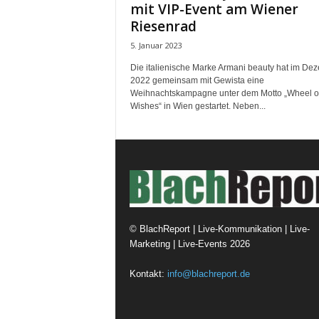
mit VIP-Event am Wiener
Riesenrad
5. Januar 2023
Die italienische Marke Armani beauty hat im De
2022 gemeinsam mit Gewista eine
Weihnachtskampagne unter dem Motto „Wheel o
Wishes“ in Wien gestartet. Neben...
©
BlachReport | Live-Kommunikation | Live-
Marketing | Live-Events
2026
Kontakt:
info@blachreport.de