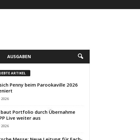
AUSGABEN
LIEBTE ARTIKEL
sich Penny beim Parookaville 2026
eniert
i 2026
baut Portfolio durch Übernahme
PP Live weiter aus
i 2026
sche Messe: Neue Leitung für Fach-