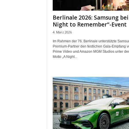
m
u
Berlinale 2026: Samsung bei
n
Night to Remember“-Event
i
k
4. März 2026
a
Im Rahmen der 76. Berlinale unterstützte Samsu
t
Premium-Partner den festlichen Gala-Empfang v
i
Prime Video und Amazon MGM Studios unter d
o
Motto „A Night...
n
|
L
i
v
e
-
M
a
r
k
e