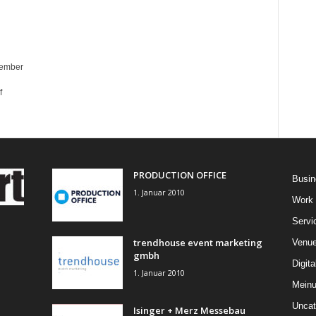
zember
f
PRODUCTION OFFICE
Busin
1. Januar 2010
Work
Servi
trendhouse event marketing
Venu
gmbh
Digita
1. Januar 2010
Mein
Uncat
Isinger + Merz Messebau