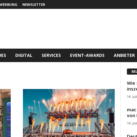
WERBUNG
NEWSLETTER
UES
DIGITAL
SERVICES
EVENT-AWARDS
ANBIETER
BE
Wie 
insz
14. Jul
mac 
von 
14. Jul
Deut