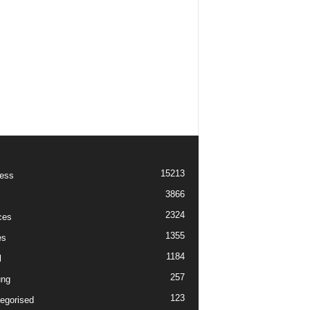
15213
ess
3866
2324
ces
1355
es
1184
l
257
ung
123
egorised