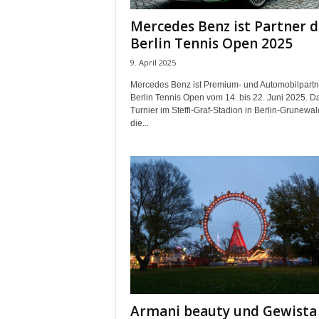
t
Mercedes Benz ist Partner d
i
n
Berlin Tennis Open 2025
g
9. April 2025
|
L
Mercedes Benz ist Premium- und Automobilpartn
i
Berlin Tennis Open vom 14. bis 22. Juni 2025. D
Turnier im Steffi-Graf-Stadion in Berlin-Grunewald
v
die...
e
-
E
v
e
n
t
s
Armani beauty und Gewista