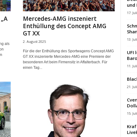
und
17. Jul
 „A
Mercedes-AMG inszeniert
Enthüllung des Concept AMG
Schn
Shan
GT XX
13. Jul
2. August 2025
ng als
on
Für die der Enthüllung des Sportwagens Concept AMG
UFI 
em
GT XX inszenierte Mercedes-AMG eine Premiere der
Baro
besonderen Art beim Firmensitz in Affalterbach. Für
11. Jul
einen Tag...
Blac
21. Jul
Cven
Dolla
15. Jul
Kraf
Liv