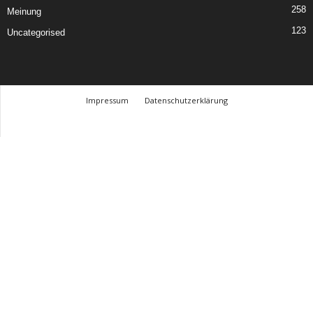
258
Meinung
123
Uncategorised
Impressum
Datenschutzerklärung
© Design Andre Menke
TMITC Agency