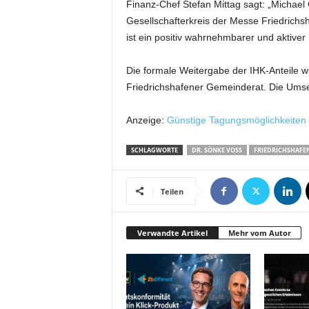
Finanz-Chef Stefan Mittag sagt: „Michael
t
Gesellschafterkreis der Messe Friedrichs
i
n
ist ein positiv wahrnehmbarer und aktive
g
|
Die formale Weitergabe der IHK-Anteile w
L
Friedrichshafener Gemeinderat. Die Umse
i
v
Anzeige:
Günstige Tagungsmöglichkeiten
e
-
SCHLAGWORTE
DR. SÖNKE VOSS
FRIEDRICHSHAFE
E
v
e
Teilen
n
t
s
Verwandte Artikel
Mehr vom Autor