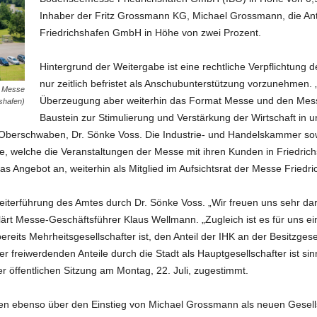
Inhaber der Fritz Grossmann KG, Michael Grossmann, die Ant
Friedrichshafen GmbH in Höhe von zwei Prozent.
Hintergrund der Weitergabe ist eine rechtliche Verpflichtung 
nur zeitlich befristet als Anschubunterstützung vorzunehmen. „
: Messe
Überzeugung aber weiterhin das Format Messe und den Messep
shafen)
Baustein zur Stimulierung und Verstärkung der Wirtschaft in u
berschwaben, Dr. Sönke Voss. Die Industrie- und Handelskammer sowie 
te, welche die Veranstaltungen der Messe mit ihren Kunden in Friedri
 Angebot an, weiterhin als Mitglied im Aufsichtsrat der Messe Friedric
iterführung des Amtes durch Dr. Sönke Voss. „Wir freuen uns sehr dar
klärt Messe-Geschäftsführer Klaus Wellmann. „Zugleich ist es für uns e
bereits Mehrheitsgesellschafter ist, den Anteil der IHK an der Besitzge
freiwerdenden Anteile durch die Stadt als Hauptgesellschafter ist sinnv
r öffentlichen Sitzung am Montag, 22. Juli, zugestimmt.
afen ebenso über den Einstieg von Michael Grossmann als neuen Gesells