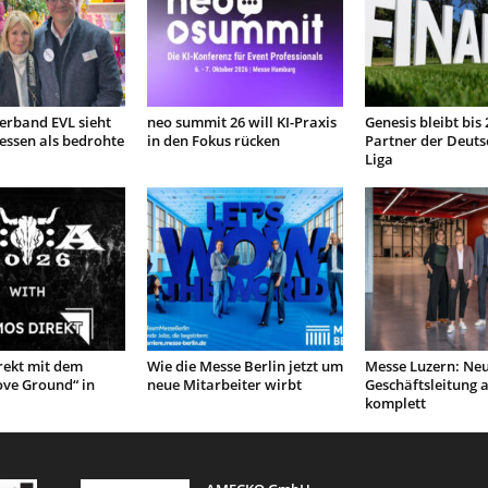
Verband EVL sieht
neo summit 26 will KI-Praxis
Genesis bleibt bis
sen als bedrohte
in den Fokus rücken
Partner der Deuts
Liga
ekt mit dem
Wie die Messe Berlin jetzt um
Messe Luzern: Ne
ove Ground“ in
neue Mitarbeiter wirbt
Geschäftsleitung 
komplett