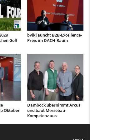
 2028
bvik launcht B2B-Excellence-
chen Golf
Preis im DACH-Raum
ue
Damböck übernimmt Arcus
ab Oktober
und baut Messebau-
Kompetenz aus