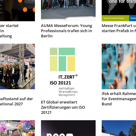
er startet
AUMA MesseForum: Young
Messe Frankfurt 
in
Professionals trafen sich in
starten Prefab in
altung
Berlin
ifok erhält Rahme
aftsstand auf der
für Eventmanage
ET Global erweitert
ational 2027
Bund
Zertifizierungen um ISO
20121