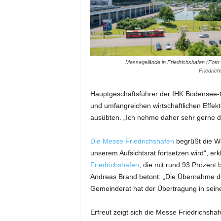
m
u
n
i
k
a
Messegelände in Friedrichshafen (Foto
t
Friedrich
i
o
Hauptgeschäftsführer der IHK Bodensee-O
n
und umfangreichen wirtschaftlichen Effek
|
ausübten. „Ich nehme daher sehr gerne das
L
i
Die Messe Friedrichshafen
begrüßt die We
v
unserem Aufsichtsrat fortsetzen wird“, er
e
-
Friedrichshafen
, die mit rund 93 Prozent 
M
Andreas Brand betont: „Die Übernahme der 
a
Gemeinderat hat der Übertragung in seine
r
k
Erfreut zeigt sich die Messe Friedrichsh
e