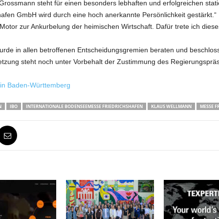
 Grossmann steht für einen besonders lebhaften und erfolgreichen stat
hafen GmbH wird durch eine hoch anerkannte Persönlichkeit gestärkt.“ 
r Motor zur Ankurbelung der heimischen Wirtschaft. Dafür trete ich di
urde in allen betroffenen Entscheidungsgremien beraten und beschlosse
tzung steht noch unter Vorbehalt der Zustimmung des Regierungspräs
 in Baden-Württemberg
N
IBO
INTERNATIONALE BODENSEEMESSE FRIEDRICHSHAFEN
KLAUS WELLMANN
MESSE F