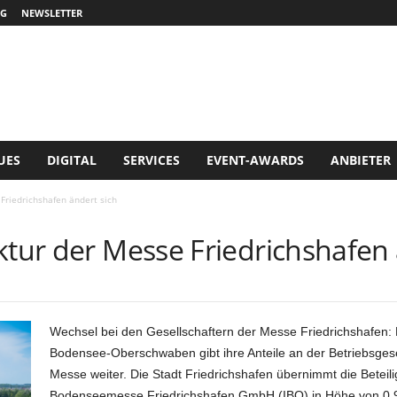
G
NEWSLETTER
UES
DIGITAL
SERVICES
EVENT-AWARDS
ANBIETER
Friedrichshafen ändert sich
ktur der Messe Friedrichshafen 
Wechsel bei den Gesellschaftern der Messe Friedrichshafen:
Bodensee-Oberschwaben gibt ihre Anteile an der Betriebsgesel
Messe weiter. Die Stadt Friedrichshafen übernimmt die Beteili
Bodenseemesse Friedrichshafen GmbH (IBO) in Höhe von 0,95 