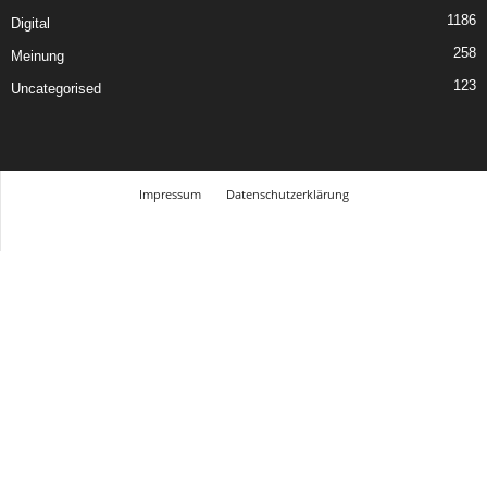
1186
Digital
258
Meinung
123
Uncategorised
Impressum
Datenschutzerklärung
© Design Andre Menke
TMITC Agency