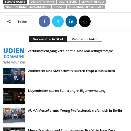
SCHLAGWORTE
DESIGN THINKING
JULIA STECHL
LENNART BENDIX
NACHHALTIGKEITSMANAGEMENT
PROSKE
SUSTAINABILITY WEBCAST
Teilen
Verwandte Artikel
Mehr vom Autor
Zertifikatslehrgang verbindet KI und Marketingstrategie
2bdifferent und SKW Schwarz starten EmpCo-BasisCheck
Lleyendecker startet Sanierung in Eigenverwaltung
AUMA MesseForum: Young Professionals trafen sich in Berlin
Messe Frankfurt und Supima starten Prefab in New York