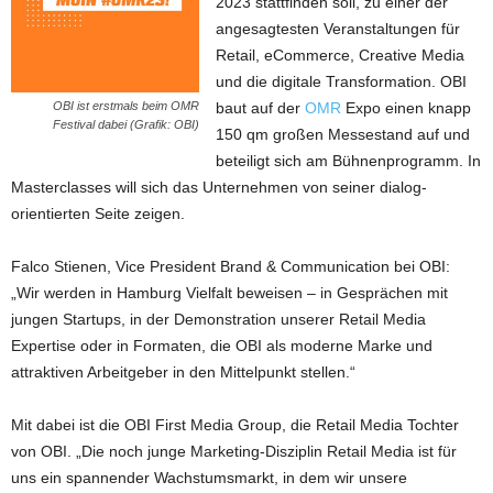
2023 stattfinden soll, zu einer der
angesagtesten Veranstaltungen für
Retail, eCommerce, Creative Media
und die digitale Transformation. OBI
OBI ist erstmals beim OMR
baut auf der
OMR
Expo einen knapp
Festival dabei (Grafik: OBI)
150 qm großen Messestand auf und
beteiligt sich am Bühnenprogramm. In
Masterclasses will sich das Unternehmen von seiner dialog-
orientierten Seite zeigen.
Falco Stienen, Vice President Brand & Communication bei OBI:
„Wir werden in Hamburg Vielfalt beweisen – in Gesprächen mit
jungen Startups, in der Demonstration unserer Retail Media
Expertise oder in Formaten, die OBI als moderne Marke und
attraktiven Arbeitgeber in den Mittelpunkt stellen.“
Mit dabei ist die OBI First Media Group, die Retail Media Tochter
von OBI. „Die noch junge Marketing-Disziplin Retail Media ist für
uns ein spannender Wachstumsmarkt, in dem wir unsere