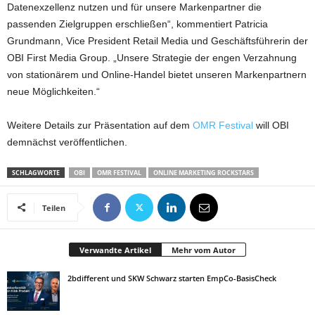
Datenexzellenz nutzen und für unsere Markenpartner die
passenden Zielgruppen erschließen“, kommentiert Patricia
Grundmann, Vice President Retail Media und Geschäftsführerin der
OBI First Media Group. „Unsere Strategie der engen Verzahnung
von stationärem und Online-Handel bietet unseren Markenpartnern
neue Möglichkeiten.“
Weitere Details zur Präsentation auf dem
OMR Festival
will OBI
demnächst veröffentlichen.
SCHLAGWORTE
OBI
OMR FESTIVAL
ONLINE MARKETING ROCKSTARS
Teilen
Verwandte Artikel
Mehr vom Autor
2bdifferent und SKW Schwarz starten EmpCo-BasisCheck