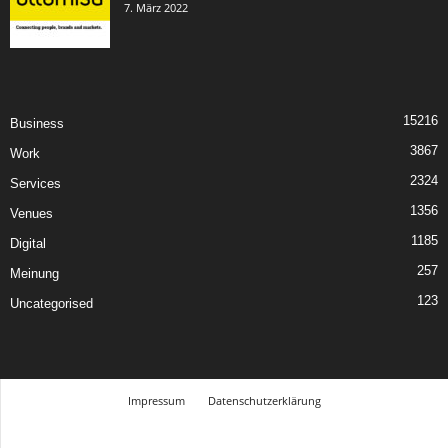
7. März 2022
15216
Business
3867
Work
2324
Services
1356
Venues
1185
Digital
257
Meinung
123
Uncategorised
Impressum
Datenschutzerklärung
© Design Andre Menke
TMITC Agency