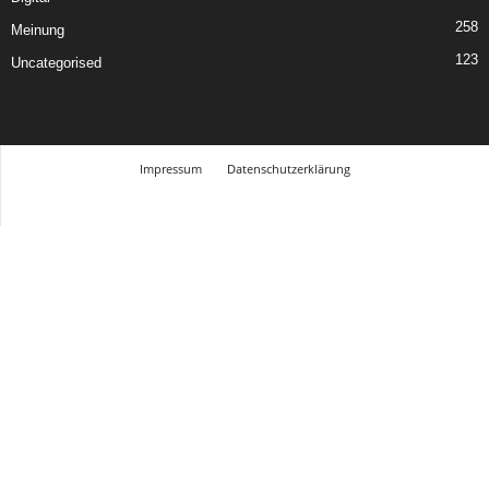
258
Meinung
123
Uncategorised
Impressum
Datenschutzerklärung
© Design Andre Menke
TMITC Agency