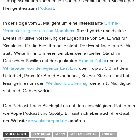
– ausgewählt und kommentiert von der Redaktion des BlachReport.
Hier geht es zum
Podcast
.
In der Folge vom 2. Mai geht um
eine interessante
Online-
Veranstaltung vom m:con Mannheim
über hybride und digitale
Events inklusive Vorstellung der Ergebnisse von SAFE, was für
Simulation für die Eventbranche steht. Der Event findet am 6. Mai
statt. Weiterhin informieren wir über den aktuellen Stand im
Deutschen Pavillon auf der geplanten
Expo in Dubai
und ein
Whitepaper von der Agentur East End
über Pop-up 3.0 mit dem
Untertitel „Raum für Brand Experience, Sales + Stories. Last but
least geht es um den
Weltfischbrötchentag
, der am 1. Mail digital
stattfand. Gab es wirklich.
Den Podcast Radio Blach gibt es auf den einschlägigen Plattformen
wie Apple Podcast und Spotify. Er lässt sich aber auch direkt auf
der Website
www.blachreport.de
anhören.
SCHLAGWORTE
EXPO DUBAI
M:CON
MICE AM SONNTAG
PODCAST
WELTFISCHBRÖTCHENTAG