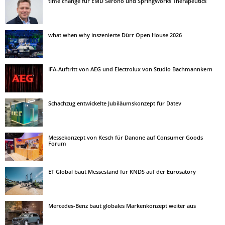
time change für EMD Serono und SpringWorks Therapeutics
what when why inszenierte Dürr Open House 2026
IFA-Auftritt von AEG und Electrolux von Studio Bachmannkern
Schachzug entwickelte Jubiläumskonzept für Datev
Messekonzept von Kesch für Danone auf Consumer Goods
Forum
ET Global baut Messestand für KNDS auf der Eurosatory
Mercedes-Benz baut globales Markenkonzept weiter aus