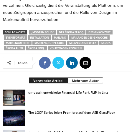
verzahnen. Gleichzeitig dient die Veranstaltung als Plattform, um
neue Zielgruppen anzusprechen und die Rolle von Design im
Markenauftritt hervorzuheben.
SCHLAGWORTE
„MODERN SOLID“
DER ŠKODA ELROQ
DESIGNKONZEPT
EVENTFORMAT
INSTALLATION
MAILAND
MAILÄNDER DESIGNWOCHE
MARKENAUFTRITT
MARKENGRUPPE CORE
MILAN DESIGN WEEK
SKODA
ŠKODA AUTO
ŠKODA EPIQ.
VOLKSWAGEN KONZERN
Teilen
Verwandte Artikel
Mehr vom Autor
umdasch entwickelte Financial Life Park FLiP in Linz
The LGCY Series feiert Premiere auf dem ASB GlassFloor