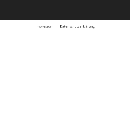
Impressum
Datenschutzerklärung
© Design Andre Menke
TMITC Agency