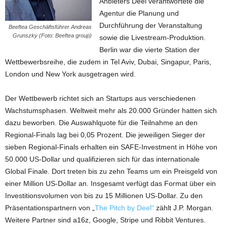
Anbieters Deel verantwortete die
Agentur die Planung und
Durchführung der Veranstaltung
Beeftea Geschäftsführer Andreas
Grunszky (Foto: Beeftea group)
sowie die Livestream-Produktion.
Berlin war die vierte Station der
Wettbewerbsreihe, die zudem in Tel Aviv, Dubai, Singapur, Paris,
London und New York ausgetragen wird.
Der Wettbewerb richtet sich an Startups aus verschiedenen
Wachstumsphasen. Weltweit mehr als 20.000 Gründer hatten sich
dazu beworben. Die Auswahlquote für die Teilnahme an den
Regional-Finals lag bei 0,05 Prozent. Die jeweiligen Sieger der
sieben Regional-Finals erhalten ein SAFE-Investment in Höhe von
50.000 US-Dollar und qualifizieren sich für das internationale
Global Finale. Dort treten bis zu zehn Teams um ein Preisgeld von
einer Million US-Dollar an. Insgesamt verfügt das Format über ein
Investitionsvolumen von bis zu 15 Millionen US-Dollar. Zu den
Präsentationspartnern von „
The Pitch by Deel“
zählt J.P. Morgan.
Weitere Partner sind a16z, Google, Stripe und Ribbit Ventures.