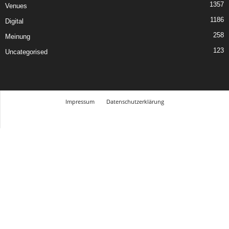
1357
Venues
1186
Digital
258
Meinung
123
Uncategorised
Impressum
Datenschutzerklärung
© Design Andre Menke
TMITC Agency