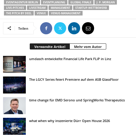
EVENTAGENTUR BERLIN
EVENTPLANUNG
GLOBAL FINALE
J. P. MORGAN
LIVE-PITCHES
LIVESTREAM
MANAGEMENT
STARTUP-WETTBEWERB
THE PITCH BY DEEL
VENUE
VENUE-MANAGEMENT
Teilen
Verwandte Artikel
Mehr vom Autor
umdasch entwickelte Financial Life Park FLiP in Linz
The LGCY Series feiert Premiere auf dem ASB GlassFloor
time change für EMD Serono und SpringWorks Therapeutics
what when why inszenierte Dürr Open House 2026