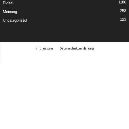
1186
Digital
258
Meinung
123
Uncategorised
Impressum
Datenschutzerklärung
© Design Andre Menke
TMITC Agency