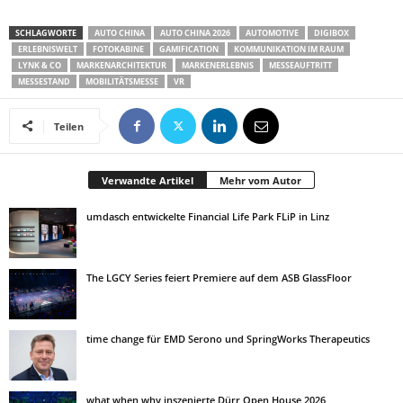
SCHLAGWORTE
AUTO CHINA
AUTO CHINA 2026
AUTOMOTIVE
DIGIBOX
ERLEBNISWELT
FOTOKABINE
GAMIFICATION
KOMMUNIKATION IM RAUM
LYNK & CO
MARKENARCHITEKTUR
MARKENERLEBNIS
MESSEAUFTRITT
MESSESTAND
MOBILITÄTSMESSE
VR
Teilen
Verwandte Artikel
Mehr vom Autor
umdasch entwickelte Financial Life Park FLiP in Linz
The LGCY Series feiert Premiere auf dem ASB GlassFloor
time change für EMD Serono und SpringWorks Therapeutics
what when why inszenierte Dürr Open House 2026