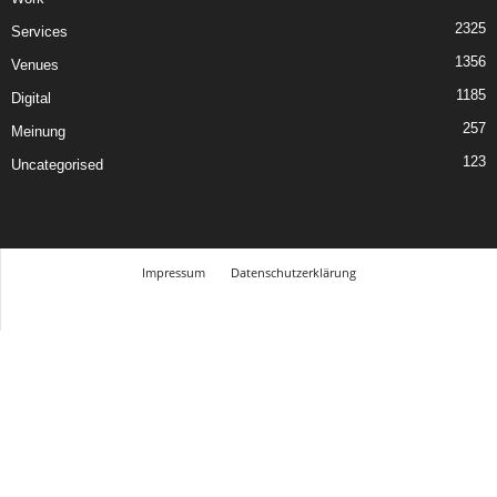
2325
Services
1356
Venues
1185
Digital
257
Meinung
123
Uncategorised
Impressum
Datenschutzerklärung
© Design Andre Menke
TMITC Agency