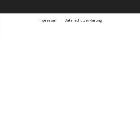
Impressum
Datenschutzerklärung
© Design Andre Menke
TMITC Agency