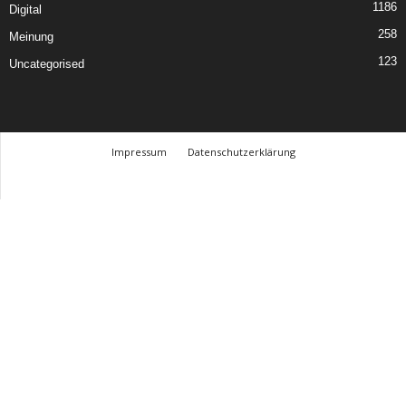
1186
Digital
258
Meinung
123
Uncategorised
Impressum
Datenschutzerklärung
© Design Andre Menke
TMITC Agency