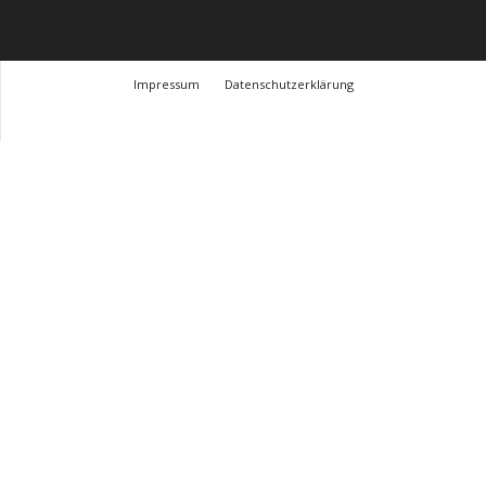
Impressum
Datenschutzerklärung
© Design Andre Menke
TMITC Agency