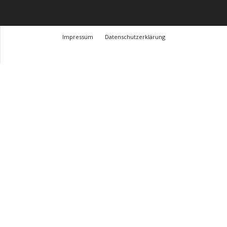
Impressum
Datenschutzerklärung
© Design Andre Menke
TMITC Agency