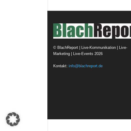
©
BlachReport | Live-Kommunikation | Live-
Marketing | Live-Events
2026
Kontakt:
info@blachreport.de
© Design Andre Menke
TMITC Agency