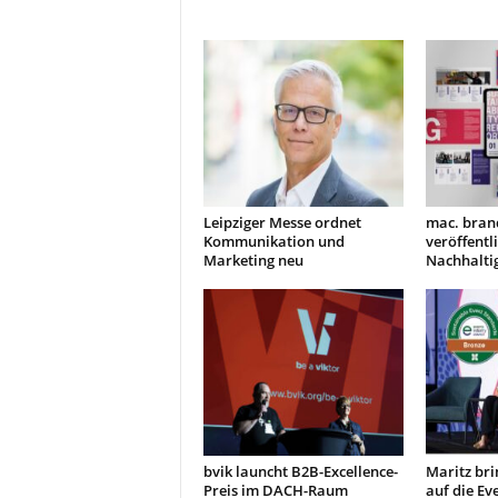
Leipziger Messe ordnet
mac. bran
Kommunikation und
veröffentl
Marketing neu
Nachhaltig
bvik launcht B2B-Excellence-
Maritz bri
Preis im DACH-Raum
auf die E