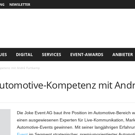
NG
NEWSLETTER
UES
DIGITAL
SERVICES
EVENT-AWARDS
ANBIETER
mpetenz mit André Furtkamp
 Automotive-Kompetenz mit And
Die Joke Event AG baut ihre Position im Automotive-Bereich 
einen ausgewiesenen Experten für Live-Kommunikation, Marke
Automotive-Events gewinnen. Mit seiner langjährigen Erfahrun
Event
im Segment strategischer, premiumorientierter Automoti