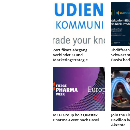
t
i
n
g
|
L
i
v
Zertifikatslehrgang
2bdiffere
e
verbindet KI und
Schwarz s
-
Marketingstrategie
BasisChec
E
v
e
n
t
s
MCH Group holt Questex
Join the F
Pharma-Event nach Basel
Pavillon b
Akzente