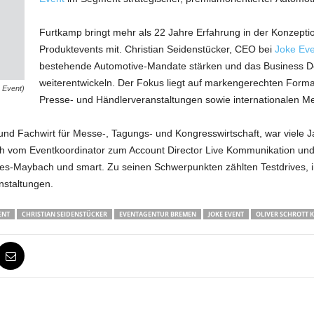
Furtkamp bringt mehr als 22 Jahre Erfahrung in der Konzep
Produktevents mit. Christian Seidenstücker, CEO bei
Joke Eve
bestehende Automotive-Mandate stärken und das Business D
weiterentwickeln. Der Fokus liegt auf markengerechten Format
 Event)
Presse- und Händlerveranstaltungen sowie internationalen Mes
nd Fachwirt für Messe-, Tagungs- und Kongresswirtschaft, war viele J
sich vom Eventkoordinator zum Account Director Live Kommunikation und 
Maybach und smart. Zu seinen Schwerpunkten zählten Testdrives, int
staltungen.
ENT
CHRISTIAN SEIDENSTÜCKER
EVENTAGENTUR BREMEN
JOKE EVENT
OLIVER SCHROTT