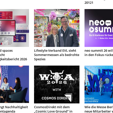
20121
d spaces
Lifestyle-Verband EVL sieht
neo summit 26 will
icht
Sommermessen als bedrohte
in den Fokus rück
keitsbericht 2026
Spezies
ngt Nachhaltigkeit
CosmosDirekt mit dem
Wie die Messe Berl
ventagenda
„Cosmic Love Ground“ in
neue Mitarbeiter 