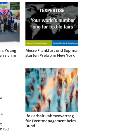
m: Young
Messe Frankfurt und Supima
en sich in
starten Prefab in New York
ifok erhält Rahmenvertrag
für Eventmanagement beim
t
Bund
m ISO