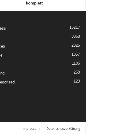
komplett
15217
ess
3868
2325
ces
1357
es
1186
l
258
ung
123
egorised
Impressum
Datenschutzerklärung