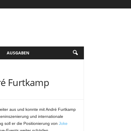
AUSGABEN
ré Furtkamp
weiter aus und konnte mit André Furtkamp
ninszenierung und internationale
g soll er die Positionierung von
Joke
ve-Events weiter schärfen.