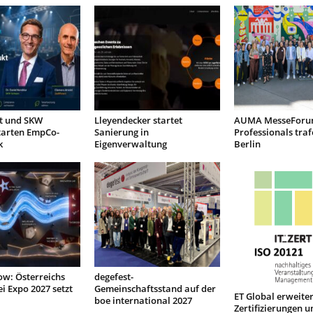
nt und SKW
Lleyendecker startet
AUMA MesseForu
tarten EmpCo-
Sanierung in
Professionals traf
k
Eigenverwaltung
Berlin
low: Österreichs
degefest-
ei Expo 2027 setzt
Gemeinschaftsstand auf der
ET Global erweiter
boe international 2027
Zertifizierungen u