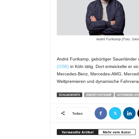
m
u
n
i
k
a
André Furtkamp (Foto: Joke
t
i
o
André Furtkamp, gebürtiger Sauerländer u
n
(OSK)
in Köln tätig. Dort entwickelte er 
|
Mercedes-Benz, Mercedes-AMG, Mercedes-
L
Weltpremieren und dynamische Fahrveran
i
v
SCHLAGWORTE
ANDRÉ FURTKAMP
AUTOMOBIL-EV
e
-
M
Teilen
a
r
k
Verwandte Artikel
Mehr vom Autor
e