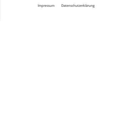
Impressum
Datenschutzerklärung
© Design Andre Menke
TMITC Agency