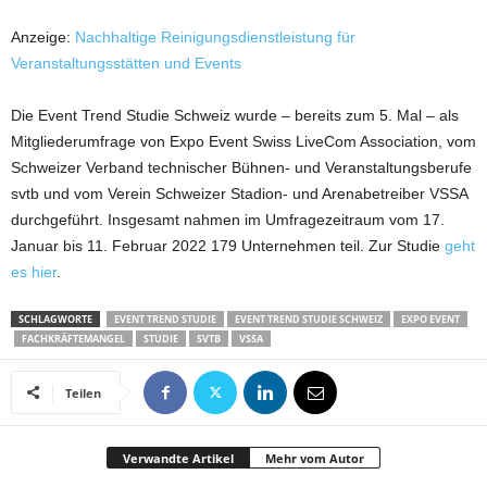
Anzeige:
Nachhaltige Reinigungsdienstleistung für
Veranstaltungsstätten und Events
Die Event Trend Studie Schweiz wurde – bereits zum 5. Mal – als
Mitgliederumfrage von Expo Event Swiss LiveCom Association, vom
Schweizer Verband technischer Bühnen- und Veranstaltungsberufe
svtb und vom Verein Schweizer Stadion- und Arenabetreiber VSSA
durchgeführt. Insgesamt nahmen im Umfragezeitraum vom 17.
Januar bis 11. Februar 2022 179 Unternehmen teil. Zur Studie
geht
es hier
.
SCHLAGWORTE
EVENT TREND STUDIE
EVENT TREND STUDIE SCHWEIZ
EXPO EVENT
FACHKRÄFTEMANGEL
STUDIE
SVTB
VSSA
Teilen
Verwandte Artikel
Mehr vom Autor