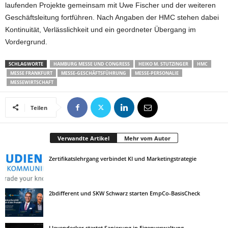
laufenden Projekte gemeinsam mit Uwe Fischer und der weiteren
Geschäftsleitung fortführen. Nach Angaben der HMC stehen dabei
Kontinuität, Verlässlichkeit und ein geordneter Übergang im
Vordergrund.
SCHLAGWORTE
HAMBURG MESSE UND CONGRESS
HEIKO M. STUTZINGER
HMC
MESSE FRANKFURT
MESSE-GESCHÄFTSFÜHRUNG
MESSE-PERSONALIE
MESSEWIRTSCHAFT
Teilen
Verwandte Artikel
Mehr vom Autor
Zertifikatslehrgang verbindet KI und Marketingstrategie
2bdifferent und SKW Schwarz starten EmpCo-BasisCheck
Lleyendecker startet Sanierung in Eigenverwaltung