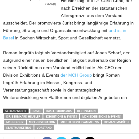
Heusler folgt auf Dr. Carlo Conti, der
Group)
nach Erreichen der statutarischen
Altersgrenze aus dem Vorstand
ausscheidet. Der promovierte Jurist bringt langjährige Erfahrung in
Führung, Strategie und Organisationsentwicklung mit
und ist in
Basel
in Sachen Wirtschaft, Sport und Gesellschaft vernetzt.
Roman Imgrüth folgt als Vorstandsmitglied auf Jonas Scharf, der
aufgrund einer neuen beruflichen Tätigkeit außerhalb der Region
seinen Rücktritt aus dem Vorstand erklärt hatte. Als CEO der
Division Exhibitions & Events
der MCH Group
bringt Roman
Imgrüth Erfahrung im Messe-, Kongress- und
Veranstaltungsgeschäft sowie in der strategischen
Weiterentwicklung von Plattformen und digitalen Angeboten ein.
SCHLAGWORTE
BASEL
BASEL TOURISMUS
DESTINATION
DR. BERNHARD HEUSLER
EXHIBITIONS & EVENTS
MCH EXHIBITIONS & EVENTS
MCH GROUP
MICE-DESTINATION
MITGLIEDERVERSAMMLUNG
ROMAN IMGRÜTH
STADTMARKETING
VORSTAND