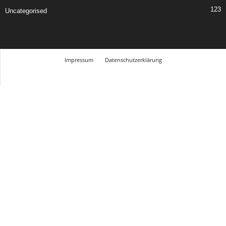
123
Uncategorised
Impressum
Datenschutzerklärung
© Design Andre Menke
TMITC Agency