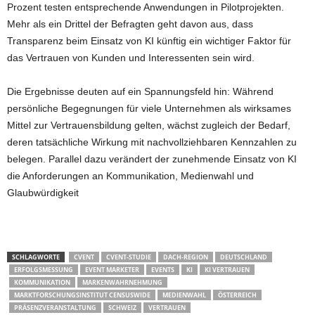
Prozent testen entsprechende Anwendungen in Pilotprojekten.
Mehr als ein Drittel der Befragten geht davon aus, dass
Transparenz beim Einsatz von KI künftig ein wichtiger Faktor für
das Vertrauen von Kunden und Interessenten sein wird.
Die Ergebnisse deuten auf ein Spannungsfeld hin: Während
persönliche Begegnungen für viele Unternehmen als wirksames
Mittel zur Vertrauensbildung gelten, wächst zugleich der Bedarf,
deren tatsächliche Wirkung mit nachvollziehbaren Kennzahlen zu
belegen. Parallel dazu verändert der zunehmende Einsatz von KI
die Anforderungen an Kommunikation, Medienwahl und
Glaubwürdigkeit
SCHLAGWORTE
CVENT
CVENT-STUDIE
DACH-REGION
DEUTSCHLAND
ERFOLGSMESSUNG
EVENT MARKETER
EVENTS
KI
KI VERTRAUEN
KOMMUNIKATION
MARKENWAHRNEHMUNG
MARKTFORSCHUNGSINSTITUT CENSUSWIDE
MEDIENWAHL
ÖSTERREICH
PRÄSENZVERANSTALTUNG
SCHWEIZ
VERTRAUEN