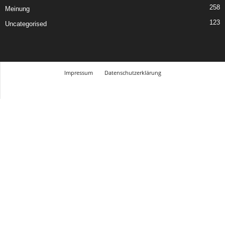
258
Meinung
123
Uncategorised
Impressum
Datenschutzerklärung
© Design Andre Menke
TMITC Agency