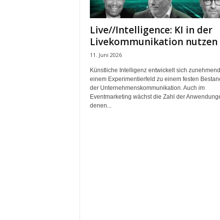
m
u
Live//Intelligence: KI in der
n
Livekommunikation nutzen
i
k
11. Juni 2026
a
Künstliche Intelligenz entwickelt sich zunehmen
t
einem Experimentierfeld zu einem festen Bestand
i
der Unternehmenskommunikation. Auch im
o
Eventmarketing wächst die Zahl der Anwendunge
n
denen...
|
L
i
v
e
-
M
a
r
k
e