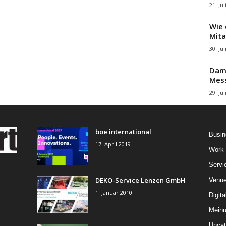
21. Jul
Wie 
Mita
30. Jul
Damb
Mes
29. Jul
boe international
Busin
17. April 2019
Work
Servi
DEKO-Service Lenzen GmbH
Venu
1. Januar 2010
Digita
Mein
Uncat