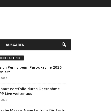
AUSGABEN
LIEBTE ARTIKEL
sich Penny beim Parookaville 2026
eniert
i 2026
baut Portfolio durch Übernahme
PP Live weiter aus
i 2026
sche Messe: Neue Leitung für Fach-