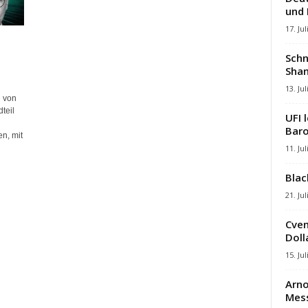
und
17. Jul
Schn
Shan
13. Jul
d von
teil
UFI 
Baro
n, mit
11. Jul
Blac
21. Jul
Cven
Dolla
15. Jul
Arno
Mes