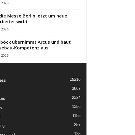
i 2026
die Messe Berlin jetzt um neue
rbeiter wirbt
i 2026
öck übernimmt Arcus und baut
sebau-Kompetenz aus
i 2026
15216
ess
3867
2324
ces
1356
es
1185
l
257
ung
123
egorised