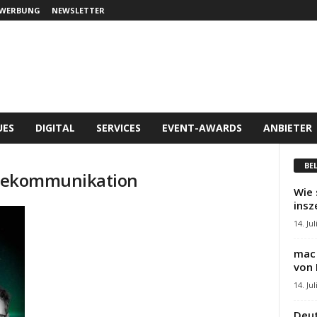
WERBUNG
NEWSLETTER
UES
DIGITAL
SERVICES
EVENT-AWARDS
ANBIETER
BE
Livekommunikation
Wie 
insz
14. Jul
mac 
von 
14. Jul
Deut