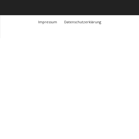
Impressum
Datenschutzerklärung
© Design Andre Menke
TMITC Agency