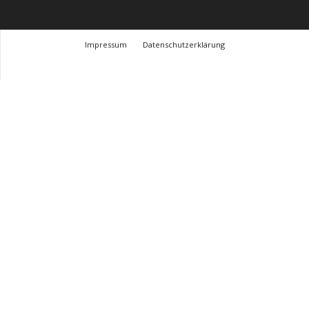
Impressum
Datenschutzerklärung
© Design Andre Menke
TMITC Agency