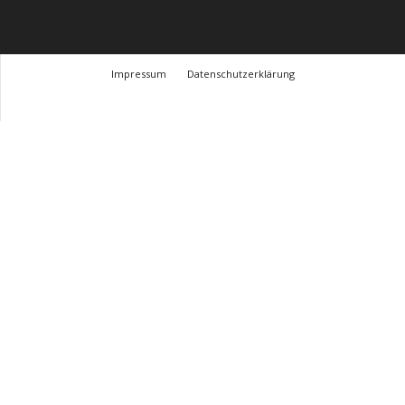
Impressum
Datenschutzerklärung
© Design Andre Menke
TMITC Agency