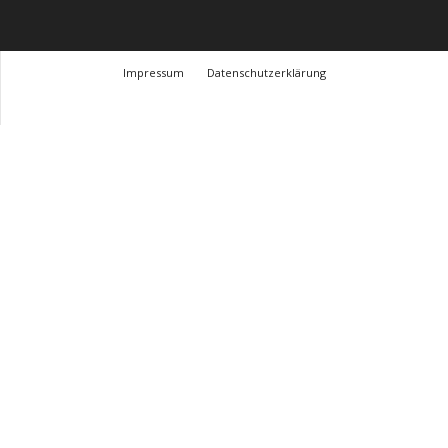
Impressum
Datenschutzerklärung
© Design Andre Menke
TMITC Agency