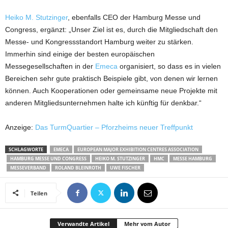
Heiko M. Stutzinger
, ebenfalls CEO der Hamburg Messe und
Congress, ergänzt: „Unser Ziel ist es, durch die Mitgliedschaft den
Messe- und Kongressstandort Hamburg weiter zu stärken.
Immerhin sind einige der besten europäischen
Messegesellschaften in der
Emeca
organisiert, so dass es in vielen
Bereichen sehr gute praktisch Beispiele gibt, von denen wir lernen
können. Auch Kooperationen oder gemeinsame neue Projekte mit
anderen Mitgliedsunternehmen halte ich künftig für denkbar.“
Anzeige:
Das TurmQuartier – Pforzheims neuer Treffpunkt
SCHLAGWORTE
EMECA
EUROPEAN MAJOR EXHIBITION CENTRES ASSOCIATION
HAMBURG MESSE UND CONGRESS
HEIKO M. STUTZINGER
HMC
MESSE HAMBURG
MESSEVERBAND
ROLAND BLEINROTH
UWE FISCHER
Teilen
Verwandte Artikel
Mehr vom Autor