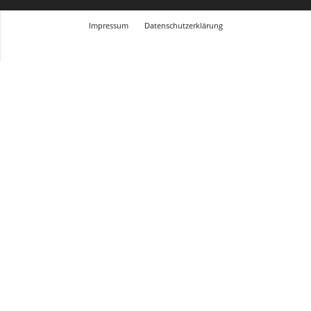
Impressum
Datenschutzerklärung
© Design Andre Menke
TMITC Agency