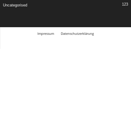
123
Uncategorised
Impressum
Datenschutzerklärung
© Design Andre Menke
TMITC Agency