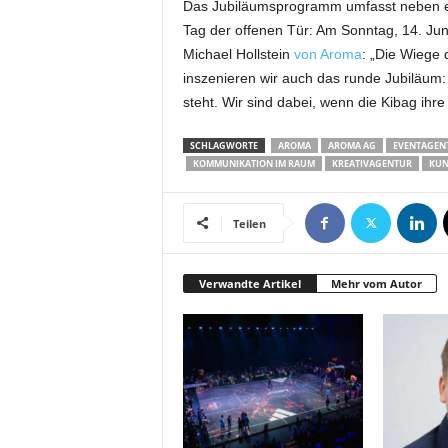
Das Jubiläumsprogramm umfasst neben ein
t
Tag der offenen Tür: Am Sonntag, 14. Juni
i
n
Michael Hollstein
von Aroma
: „Die Wiege 
g
inszenieren wir auch das runde Jubiläum:
|
steht. Wir sind dabei, wenn die Kibag ihr
L
i
SCHLAGWORTE
AROMA
AROMA AG
EVENTAGEN
v
KOMMUNIKATION IM RAUM
KREATIVAGENTUR
KUN
e
-
E
Teilen
v
e
Verwandte Artikel
Mehr vom Autor
n
t
s