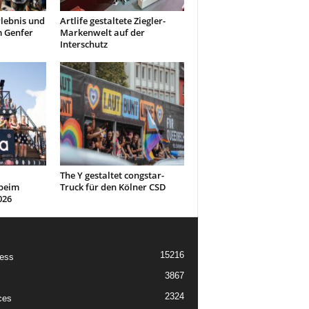
lebnis und
Artlife gestaltete Ziegler-
m Genfer
Markenwelt auf der
Interschutz
The Y gestaltet congstar-
beim
Truck für den Kölner CSD
026
15216
ess
3867
2324
ces