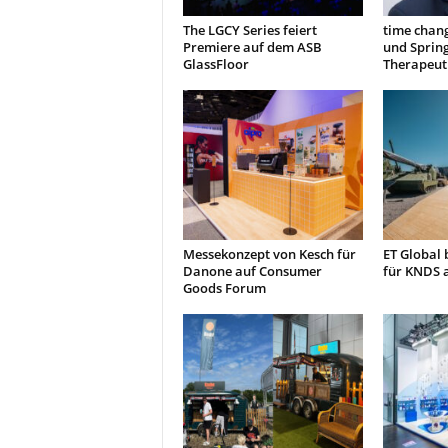
The LGCY Series feiert
time chan
Premiere auf dem ASB
und Sprin
GlassFloor
Therapeut
Messekonzept von Kesch für
ET Global
Danone auf Consumer
für KNDS 
Goods Forum