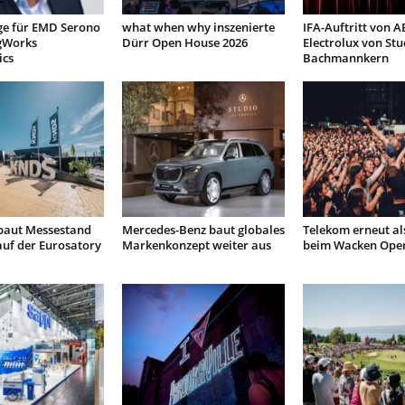
ge für EMD Serono
what when why inszenierte
IFA-Auftritt von 
gWorks
Dürr Open House 2026
Electrolux von Stu
ics
Bachmannkern
 baut Messestand
Mercedes-Benz baut globales
Telekom erneut al
auf der Eurosatory
Markenkonzept weiter aus
beim Wacken Open