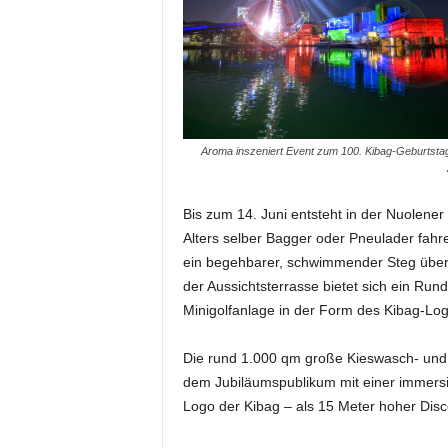
m
u
n
i
k
a
t
Aroma inszeniert Event zum 100. Kibag-Geburtstag
i
o
n
Bis zum 14. Juni entsteht in der Nuolener
|
Alters selber Bagger oder Pneulader fahr
L
ein begehbarer, schwimmender Steg über d
i
der Aussichtsterrasse bietet sich ein Run
v
Minigolfanlage in der Form des Kibag-Log
e
-
M
Die rund 1.000 qm große Kieswasch- und Ve
a
dem Jubiläumspublikum mit einer immers
r
Logo der Kibag – als 15 Meter hoher Disc
k
e