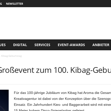
G
NEWSLETTER
UES
DIGITAL
SERVICES
EVENT-AWARDS
ANBIETER
 Kibag-Geburtstag
Großevent zum 100. Kibag-Gebu
Für das 100-jährige Jubiläum von Kibag hat Aroma die Ges
Kreativagentur ist dabei von der Konzeption über die Szenogr
Einsatz. Ein Jahrhundert Kies- und Baggerarbeit wird mit ei
15 Meter hohem Disco-Spiegelanker gefeiert.