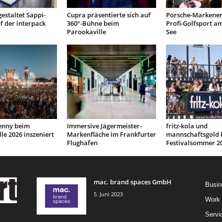
gestaltet Sappi-
Cupra präsentierte sich auf
Porsche-Markener
uf der interpack
360°-Bühne beim
Profi-Golfsport a
Parookaville
See
Penny beim
Immersive Jägermeister-
fritz-kola und
le 2026 inszeniert
Markenfläche im Frankfurter
mannschaftsgold 
Flughafen
Festivalsommer 2
mac. brand spaces GmbH
Busin
5. Juni 2023
Work
Servi