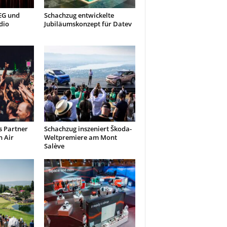
AEG und
Schachzug entwickelte
dio
Jubiläumskonzept für Datev
s Partner
Schachzug inszeniert Škoda-
 Air
Weltpremiere am Mont
Salève