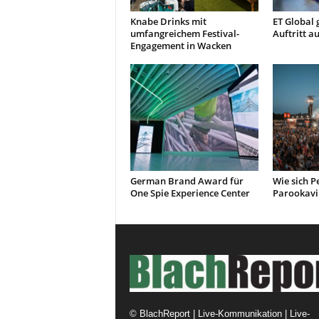
Knabe Drinks mit
ET Global 
umfangreichem Festival-
Auftritt a
Engagement in Wacken
German Brand Award für
Wie sich 
One Spie Experience Center
Parookavil
©
BlachReport | Live-Kommunikation | Live-