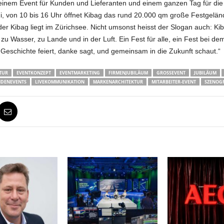
em Event für Kunden und Lieferanten und einem ganzen Tag für die M
, von 10 bis 16 Uhr öffnet Kibag das rund 20.000 qm große Festgelände 
der Kibag liegt im Zürichsee. Nicht umsonst heisst der Slogan auch: 
 zu Wasser, zu Lande und in der Luft. Ein Fest für alle, ein Fest bei
e Geschichte feiert, danke sagt, und gemeinsam in die Zukunft schaut.“
TUR
EVENTKONZEPT
EVENTMARKETING
FIRMENJUBILÄUM
GROSSEVENT
JUBILÄUM
DENEVENTS
LIVEKOMMUNIKATION
MARKENARCHITEKTUR
MITARBEITER-EVENT
SZENOGR