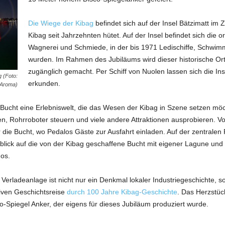
Die Wiege der Kibag
befindet sich auf der Insel Bätzimatt im 
Kibag seit Jahrzehnten hütet. Auf der Insel befindet sich die o
Wagnerei und Schmiede, in der bis 1971 Ledischiffe, Schwi
wurden. Im Rahmen des Jubiläums wird dieser historische Ort 
zugänglich gemacht. Per Schiff von Nuolen lassen sich die Ins
 (Foto:
erkunden.
Aroma)
 Bucht eine Erlebniswelt, die das Wesen der Kibag in Szene setzen möc
en, Rohrroboter steuern und viele andere Attraktionen ausprobieren. V
ie Bucht, wo Pedalos Gäste zur Ausfahrt einladen. Auf der zentralen P
dblick auf die von der Kibag geschaffene Bucht mit eigener Lagune und
os.
rladeanlage ist nicht nur ein Denkmal lokaler Industriegeschichte, so
iven Geschichtsreise
durch 100 Jahre Kibag-Geschichte
. Das Herzstüc
o-Spiegel Anker, der eigens für dieses Jubiläum produziert wurde.