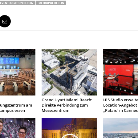
EVENTLOCATION BERLIN
METROPOL BERLIN
Grand Hyatt Miami Beach:
Hi5 Studio erweite
tungszentrum am
Direkte Verbindung zum
Location-Angebot
 kampus essen
Messezentrum
„Palais“ in Cannes