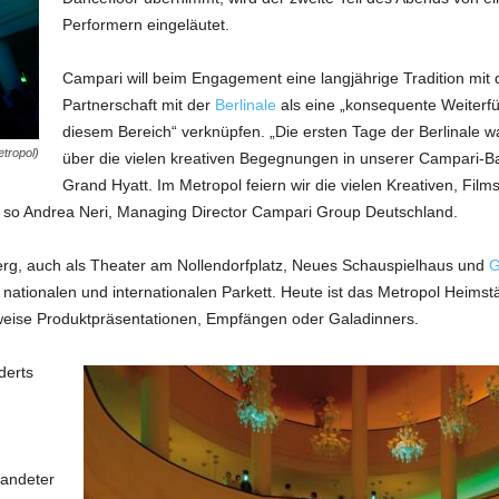
Performern eingeläutet.
Campari will beim Engagement eine langjährige Tradition mit de
Partnerschaft mit der
Berlinale
als eine „konsequente Weiterf
diesem Bereich“ verknüpfen. „Die ersten Tage der Berlinale wa
etropol)
über die vielen kreativen Begegnungen in unserer Campari-Bar
Grand Hyatt. Im Metropol feiern wir die vielen Kreativen, Fil
, so Andrea Neri, Managing Director Campari Group Deutschland.
erg, auch als Theater am Nollendorfplatz, Neues Schauspielhaus und
G
 nationalen und internationalen Parkett. Heute ist das Metropol Heims
weise Produktpräsentationen, Empfängen oder Galadinners.
derts
randeter