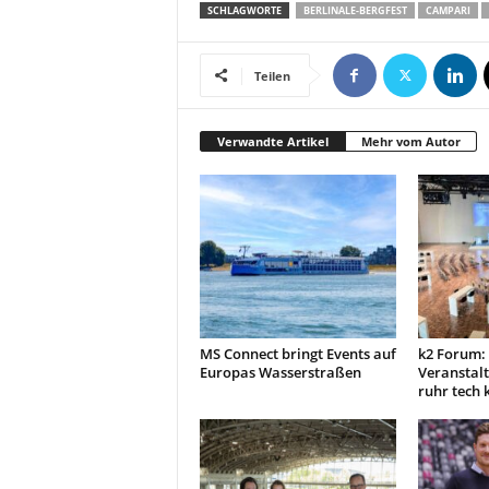
SCHLAGWORTE
BERLINALE-BERGFEST
CAMPARI
Teilen
Verwandte Artikel
Mehr vom Autor
MS Connect bringt Events auf
k2 Forum:
Europas Wasserstraßen
Veranstal
ruhr tech