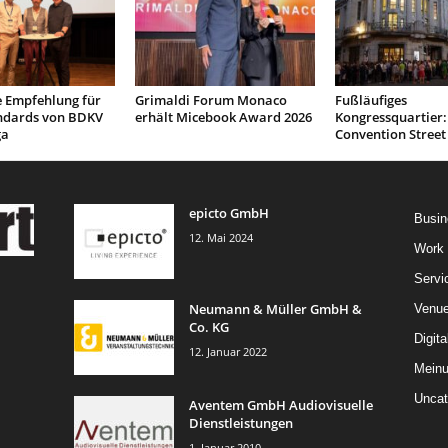
e Empfehlung für
Grimaldi Forum Monaco
Fußläufiges
ndards von BDKV
erhält Micebook Award 2026
Kongressquartier:
ga
Convention Street
epicto GmbH
Busin
12. Mai 2024
Work
Servi
Neumann & Müller GmbH &
Venu
Co. KG
Digita
12. Januar 2022
Mein
Uncat
Aventem GmbH Audiovisuelle
Dienstleistungen
1. Januar 2010