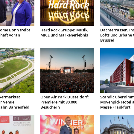
ome Bonn treibt
Hard Rock Gruppe: Musik,
Dachterrassen, Ind
chäft voran
MICE und Markenerlebnis
Lofts und urbane 
Brüssel
vermarktet
Open Air Park Düsseldorf:
Scandic übernimm
r Venue
Premiere mit 80.000
Mövenpick Hotel 
ahn Bahrenfeld
Besuchern
Messe Frankfurt