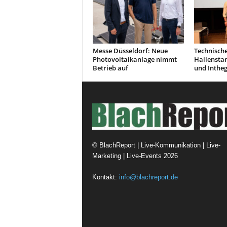
Messe Düsseldorf: Neue
Technisch
Photovoltaikanlage nimmt
Hallensta
Betrieb auf
und Inthe
©
BlachReport | Live-Kommunikation | Live-
Marketing | Live-Events
2026
Kontakt:
info@blachreport.de