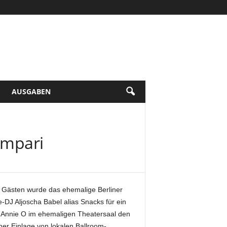
AUSGABEN
ampari
0 Gästen wurde das ehemalige Berliner
DJ Aljoscha Babel alias Snacks für ein
 Annie O im ehemaligen Theatersaal den
ner Einlage von lokalen Ballroom-