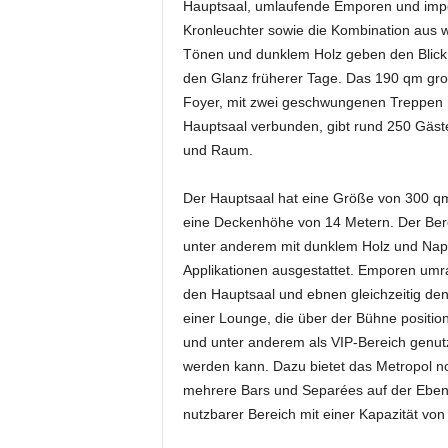
Hauptsaal, umlaufende Emporen und imp
t
Kronleuchter sowie die Kombination aus 
i
n
Tönen und dunklem Holz geben den Blick 
g
den Glanz früherer Tage. Das 190 qm gr
|
Foyer, mit zwei geschwungenen Treppen
L
Hauptsaal verbunden, gibt rund 250 Gäst
i
und Raum.
v
e
Der Hauptsaal hat eine Größe von 300 q
-
E
eine Deckenhöhe von 14 Metern. Der Bere
v
unter anderem mit dunklem Holz und Nap
e
Applikationen ausgestattet. Emporen um
n
den Hauptsaal und ebnen gleichzeitig de
t
einer Lounge, die über der Bühne positioni
s
und unter anderem als VIP-Bereich genut
werden kann. Dazu bietet das Metropol n
mehrere Bars und Separées auf der Eben
nutzbarer Bereich mit einer Kapazität vo