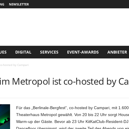
NG
NEWSLETTER
UES
DIGITAL
SERVICES
EVENT-AWARDS
ANBIETER
 co-hosted by Campari
 im Metropol ist co-hosted by C
Für das „Berlinale-Bergfest“, co-hosted by Campari, mit 1.60
Theaterhaus Metropol gewählt. Von 20 bis 22 Uhr sorgt House-
Warm-up der Gäste. Bevor ab 23 Uhr KitKatClub-Resident-DJ
Dancefloor übernimmt, wird der zweite Teil des Abends von ei