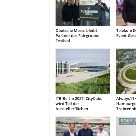
Deutsche Messe bleibt
Telekom D
Partner des Fairground
Event-Ges
Festival
ITB Berlin 2027: CityCube
Always11 
wird Teil der
Hamburge
Ausstellerflächen
Trabrennb