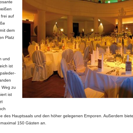
osante
weißen
frei auf
oße
 mit dem
en Platz
m und
ich ist
paleder-
randen
n Weg zu
ert ist
zt
och
e des Hauptsaals und den höher gelegenen Emporen. Außerdem bietet 
n maximal 150 Gästen an.