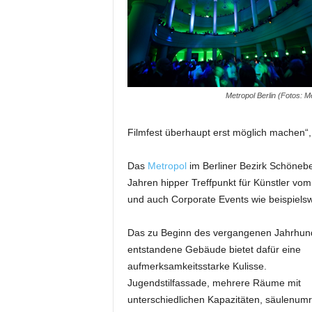
m
u
n
i
k
a
Metropol Berlin (Fotos: M
t
i
o
Filmfest überhaupt erst möglich machen“
n
|
Das
Metropol
im Berliner Bezirk Schöneb
L
Jahren hipper Treffpunkt für Künstler vom
i
und auch Corporate Events wie beispiels
v
e
-
Das zu Beginn des vergangenen Jahrhun
M
entstandene Gebäude bietet dafür eine
a
aufmerksamkeitsstarke Kulisse.
r
Jugendstilfassade, mehrere Räume mit
k
unterschiedlichen Kapazitäten, säulenum
e