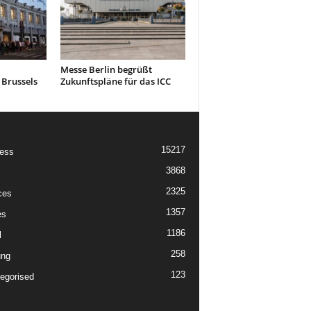
Messe Berlin begrüßt
 Brussels
Zukunftspläne für das ICC
15217
ess
3868
2325
ces
1357
es
1186
l
258
ung
123
egorised